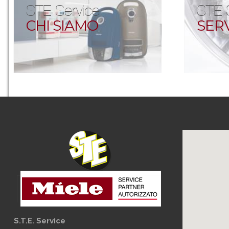
STE Service
STE 
CHI SIAMO
SERV
S.T.E. Service