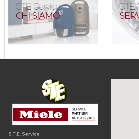
STE Service
STE 
CHI SIAMO
SERV
S.T.E. Service