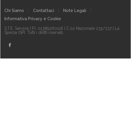
Chi Siamo
Contattaci
Note Legali
Informativa Privacy e Cookie
S.T.E. Service | P.I. 01389260116 | C.so Nazionale 235/237 | La
Spezia (SP)
. Tutti i diritti riservati.