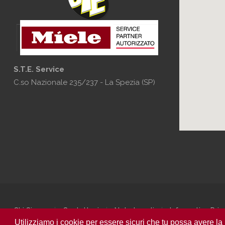
S.T.E. Service
C.so Nazionale 235/237 - La Spezia (SP)
Chi Siamo
Contattaci
Note Legali
Informativa Pri
Utilizziamo i cookie per essere sicuri che tu possa avere la 
S.T.E. Service | P.I. 01389260116 | C.so Nazionale 235/237 | La Spe